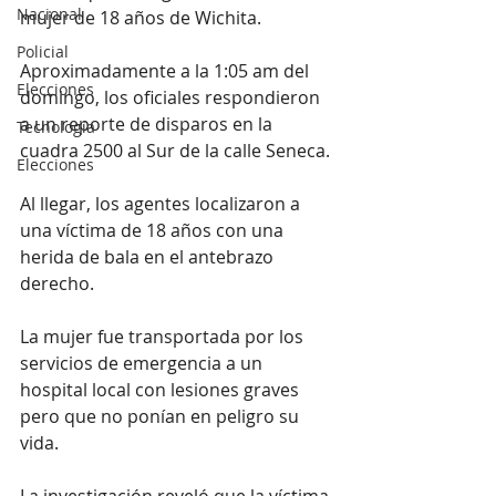
Nacional
mujer de 18 años de Wichita.
Policial
Aproximadamente a la 1:05 am del 
Elecciones
domingo, los oficiales respondieron 
a un reporte de disparos en la 
Tecnología
cuadra 2500 al Sur de la calle Seneca.
Elecciones
Al llegar, los agentes localizaron a 
una víctima de 18 años con una 
herida de bala en el antebrazo 
derecho.
La mujer fue transportada por los 
servicios de emergencia a un 
hospital local con lesiones graves 
pero que no ponían en peligro su 
vida.