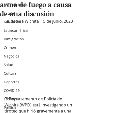
arma de fuego a causa
Así Funciona...
de una discusión
Estatal
Ciudad de Wichita | 5 de junio, 2023
Educación
Latinoamérica
Inmigración
Crimen
Negocios
Salud
Cultura
Deportes
COVID-19
El Departamento de Policía de 
Español
Wichita (WPD) está investigando un 
Política
tiroteo que hirió gravemente a una 