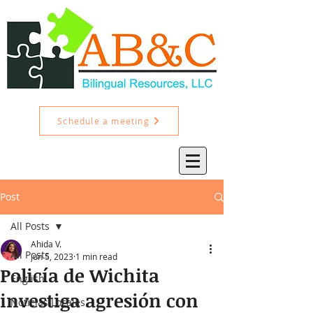
Schedule a meeting
Post
All Posts
Ahida V.
All Posts
Jun 5, 2023
1 min read
Policía de Wichita
English
investiga agresión con
Noticias Locales