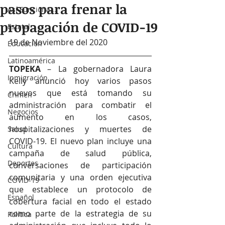
pasos para frenar la
Así Funciona...
propagación de COVID-19
Estatal
19 de Noviembre del 2020
Educación
Latinoamérica
TOPEKA
 – La gobernadora Laura 
Inmigración
Kelly anunció hoy varios pasos 
nuevos que está tomando su 
Crimen
administración para combatir el 
Negocios
aumento en los casos, 
hospitalizaciones y muertes de 
Salud
COVID-19. El nuevo plan incluye una 
Cultura
campaña de salud pública, 
Deportes
conversaciones de participación 
comunitaria y una orden ejecutiva 
COVID-19
que establece un protocolo de 
Español
cobertura facial en todo el estado 
como parte de la estrategia de su 
Política