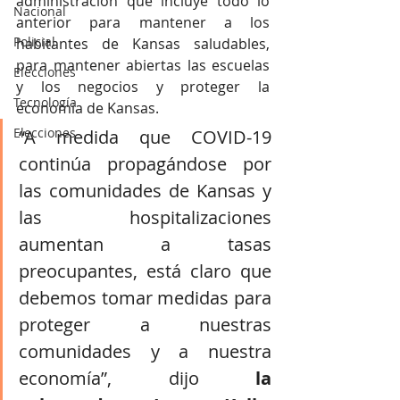
administración que incluye todo lo 
Nacional
anterior para mantener a los 
Policial
habitantes de Kansas saludables, 
para mantener abiertas las escuelas 
Elecciones
y los negocios y proteger la 
Tecnología
economía de Kansas.
Elecciones
“A medida que COVID-19 
continúa propagándose por 
las comunidades de Kansas y 
las hospitalizaciones 
aumentan a tasas 
preocupantes, está claro que 
debemos tomar medidas para 
proteger a nuestras 
comunidades y a nuestra 
economía”, dijo 
la 