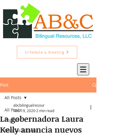
Schedule a meeting
Post
All Posts
abcbilingualresour
All Posts
Nov 19, 2020
2 min read
La gobernadora Laura
English
Kelly anuncia nuevos
Noticias Locales