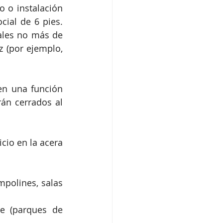
 o instalación 
al de 6 pies. 
ales no más de 
 (por ejemplo, 
en una función 
án cerrados al 
cio en la acera 
polines, salas 
e (parques de 