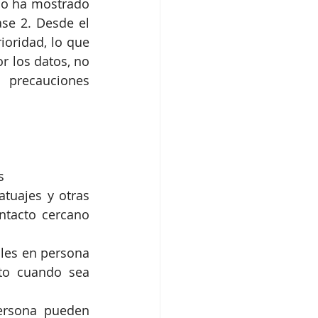
no ha mostrado 
se 2. Desde el 
oridad, lo que 
r los datos, no 
 precauciones 
  
tuajes y otras 
tacto cercano 
les en persona 
to cuando sea 
ersona pueden 