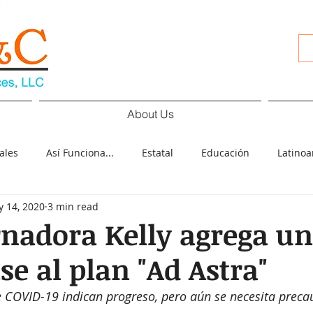
About Us
ales
Así Funciona...
Estatal
Educación
Latino
 14, 2020
3 min read
d
Cultura
Deportes
COVID-19
Español
Pol
nadora Kelly agrega u
se al plan "Ad Astra"
ología
Elecciones
de COVID-19 indican progreso, pero aún se necesita preca