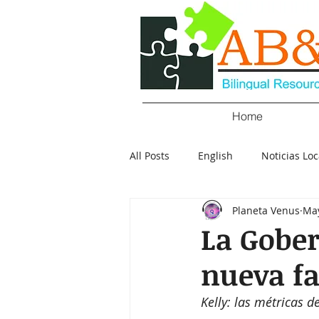
Home
All Posts
English
Noticias Loc
Planeta Venus
May
Crimen
Negocios
Salu
La Gober
nueva fa
Policial
Elecciones
Tecn
Kelly: las métricas 