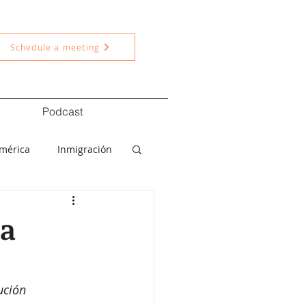
Schedule a meeting
Podcast
américa
Inmigración
ítica
Nacional
na
ución