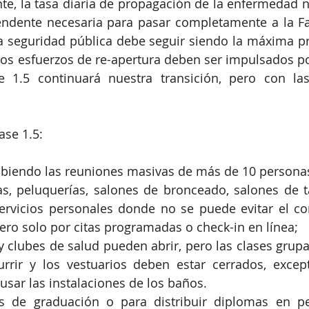
e, la tasa diaria de propagación de la enfermedad 
cendente necesaria para pasar completamente a la Fa
la seguridad pública debe seguir siendo la máxima pri
ros esfuerzos de re-apertura deben ser impulsados ​​po
e 1.5 continuará nuestra transición, pero con las
ase 1.5:
ibiendo las reuniones masivas de más de 10 personas
s, peluquerías, salones de bronceado, salones de ta
rvicios personales donde no se puede evitar el con
ero solo por citas programadas o check-in en línea;
 clubes de salud pueden abrir, pero las clases grupa
rir y los vestuarios deben estar cerrados, excep
usar las instalaciones de los baños.
s de graduación o para distribuir diplomas en p