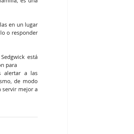
amilia, es una 
as en un lugar 
lo o responder 
Sedgwick está 
ón para
alertar a las 
ismo, de modo 
servir mejor a 