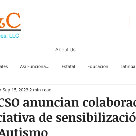
About Us
ales
Así Funciona...
Estatal
Educación
Latino
r
Sep 15, 2023
2 min read
d
Cultura
Deportes
COVID-19
Español
Pol
CSO anuncian colabora
ciativa de sensibilizaci
ología
Elecciones
 Autismo