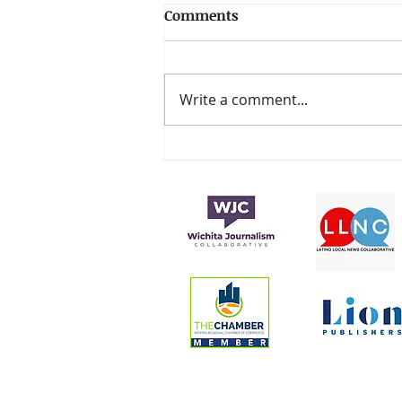
Comments
Write a comment...
La fundación de los
premios Latin Grammy
anuncia la beca Sebastián
Yatra 2024