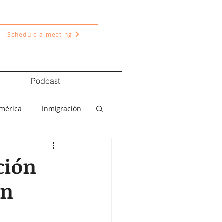
Schedule a meeting
Podcast
américa
Inmigración
ítica
Nacional
ción
ón