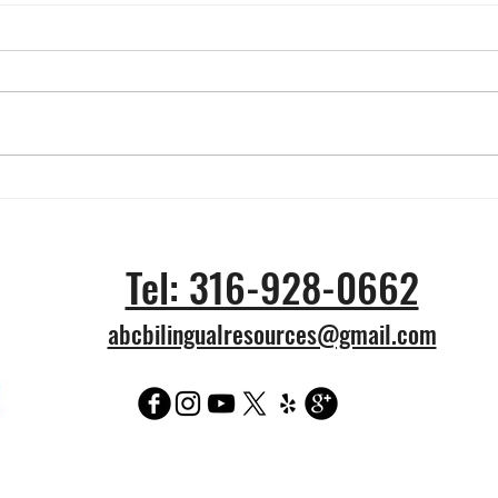
Vendidas por 7,8 millones
¿Cuá
de dólares 6 camisetas
prob
llevadas por Messi en Qatar
tick
Tel: 316-928-0662
2022
Wich
abcbilingualresources@gmail.com