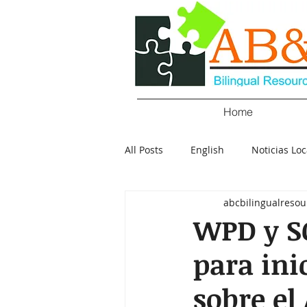
Home
All Posts
English
Noticias Loc
abcbilingualresou
Crimen
Negocios
Salu
WPD y S
para ini
Policial
Elecciones
Tecn
sobre el