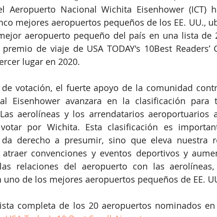
l Aeropuerto Nacional Wichita Eisenhower (ICT) ha
nco mejores aeropuertos pequeños de los EE. UU., ub
mejor aeropuerto pequeño del país en una lista de 
premio de viaje de USA TODAY's 10Best Readers’ Ch
ercer lugar en 2020.
 de votación, el fuerte apoyo de la comunidad contr
al Eisenhower avanzara en la clasificación para t
as aerolíneas y los arrendatarios aeroportuarios a
 votar por Wichita. Esta clasificación es importa
 da derecho a presumir, sino que eleva nuestra re
a atraer convenciones y eventos deportivos y aumen
as relaciones del aeropuerto con las aerolíneas,
en uno de los mejores aeropuertos pequeños de EE. U
ista completa de los 20 aeropuertos nominados en c