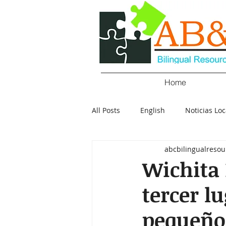
Home
All Posts
English
Noticias Loc
abcbilingualresou
Crimen
Negocios
Salu
Wichita 
tercer l
Policial
Elecciones
Tecn
pequeño 