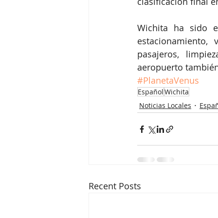
clasificación final e
Wichita ha sido e
estacionamiento, 
pasajeros, limpie
aeropuerto también 
#PlanetaVenus
Español
Wichita
Noticias Locales
Españ
Recent Posts