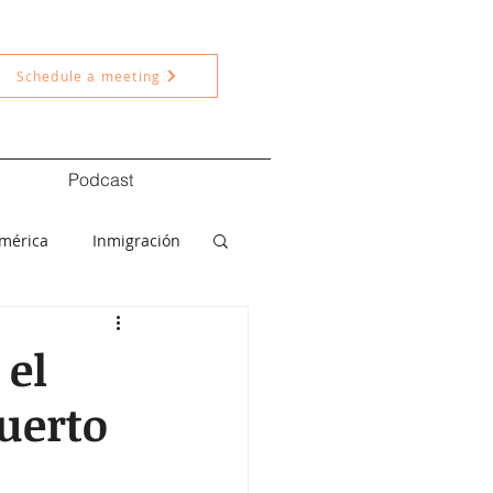
Schedule a meeting
Podcast
américa
Inmigración
ítica
Nacional
 el
uerto