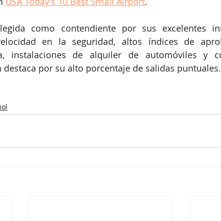
n 
USA Today’s 10 Best Small Airport
.
legida como contendiente por sus excelentes ins
velocidad en la seguridad, altos índices de apro
za, instalaciones de alquiler de automóviles y co
destaca por su alto porcentaje de salidas puntuales.
ol