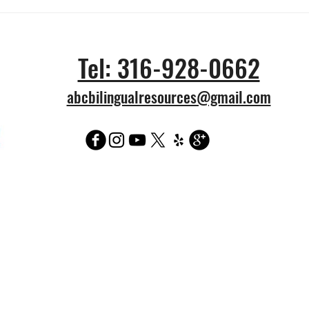
Vendidas por 7,8 millones
¿Cuá
de dólares 6 camisetas
prob
llevadas por Messi en Qatar
tick
Tel: 316-928-0662
2022
Wich
abcbilingualresources@gmail.com