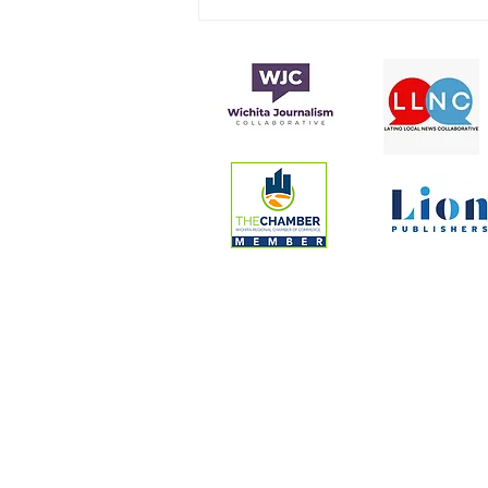
La fundación de los
premios Latin Grammy
anuncia la beca Sebastián
Yatra 2024