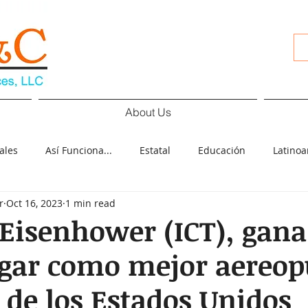
About Us
ales
Así Funciona...
Estatal
Educación
Latino
r
Oct 16, 2023
1 min read
d
Cultura
Deportes
COVID-19
Español
Pol
Eisenhower (ICT), gana
ugar como mejor aereop
ología
Elecciones
de los Estados Unidos