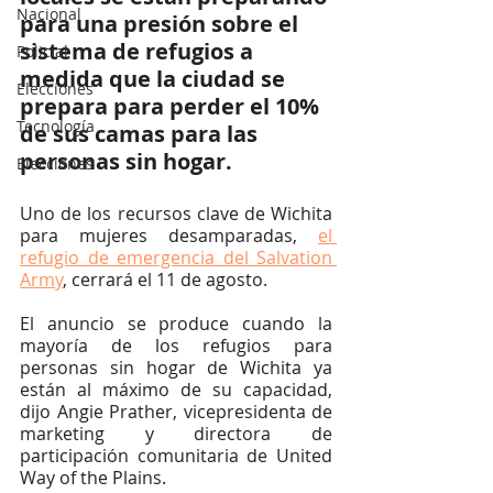
Nacional
para una presión sobre el 
sistema de refugios a 
Policial
medida que la ciudad se 
Elecciones
prepara para perder el 10% 
Tecnología
de sus camas para las 
personas sin hogar.
Elecciones
Uno de los recursos clave de Wichita 
para mujeres desamparadas, 
el 
refugio de emergencia del Salvation 
Army
, cerrará el 11 de agosto.
El anuncio se produce cuando la 
mayoría de los refugios para 
personas sin hogar de Wichita ya 
están al máximo de su capacidad, 
dijo Angie Prather, vicepresidenta de 
marketing y directora de 
participación comunitaria de United 
Way of the Plains.