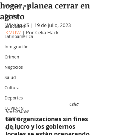
hogar, planea cerrar en
Así Funciona...
agosto
Estatal
Wichita KS | 19 de julio, 2023
Educación
KMUW
 | Por Celia Hack
Latinoamérica
Inmigración
Crimen
Negocios
Salud
Cultura
Deportes
Celia 
COVID-19
Hack/KMUW
Las organizaciones sin fines 
Español
de lucro y los gobiernos 
Política
locales se están preparando 