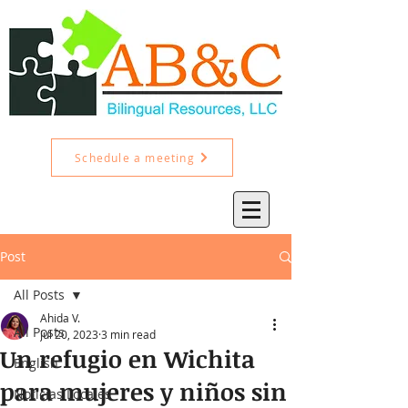
Schedule a meeting
Post
All Posts
Ahida V.
All Posts
Jul 20, 2023
3 min read
Un refugio en Wichita
English
para mujeres y niños sin
Noticias Locales