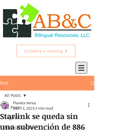
Schedule a meeting
Post
All Posts
Planeta Venus
All Posts
Dec 13, 2023
2 min read
Starlink se queda sin
English
una subvención de 886
Noticias Locales