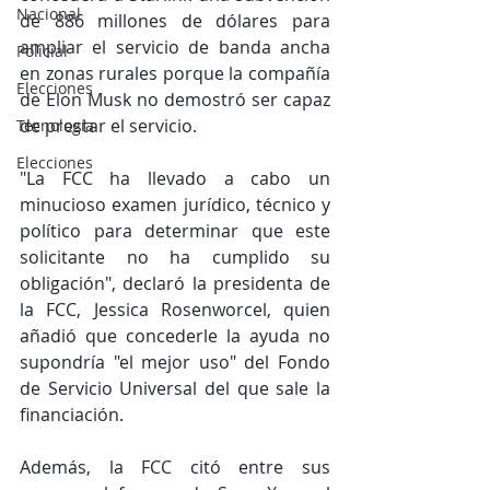
Nacional
de 886 millones de dólares para 
ampliar el servicio de banda ancha 
Policial
en zonas rurales porque la compañía 
Elecciones
de Elon Musk no demostró ser capaz 
de prestar el servicio.
Tecnología
Elecciones
"La FCC ha llevado a cabo un 
minucioso examen jurídico, técnico y 
político para determinar que este 
solicitante no ha cumplido su 
obligación", declaró la presidenta de 
la FCC, Jessica Rosenworcel, quien 
añadió que concederle la ayuda no 
supondría "el mejor uso" del Fondo 
de Servicio Universal del que sale la 
financiación.
Además, la FCC citó entre sus 