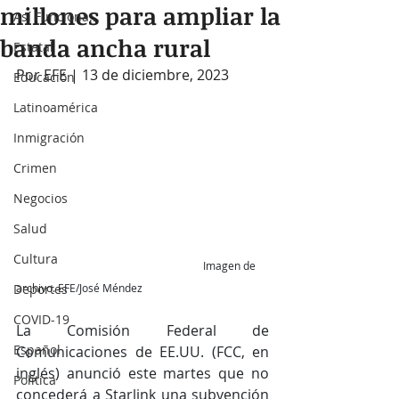
millones para ampliar la
Así Funciona...
banda ancha rural
Estatal
Por EFE | 13 de diciembre, 2023
Educación
Latinoamérica
Inmigración
Crimen
Negocios
Salud
Cultura
                                                                      Imagen de 
archivo. EFE/José Méndez
Deportes
COVID-19
La Comisión Federal de 
Español
Comunicaciones de EE.UU. (FCC, en 
inglés) anunció este martes que no 
Política
concederá a Starlink una subvención 