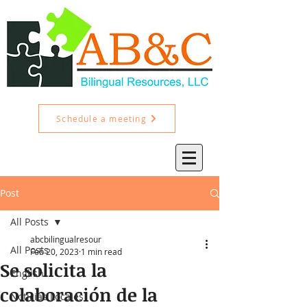
Schedule a meeting
Post
All Posts
abcbilingualresour
All Posts
Feb 20, 2023
1 min read
Se solicita la
English
colaboración de la
Noticias Locales