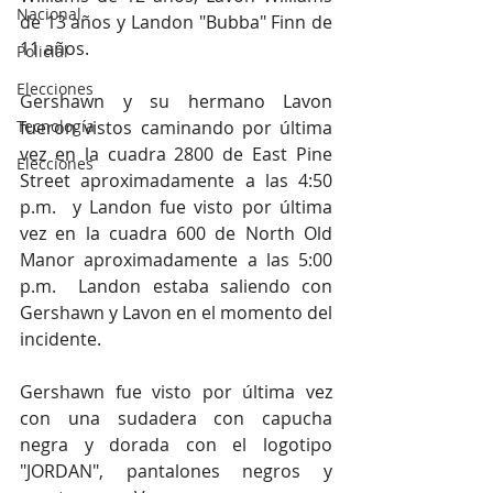
Nacional
de 13 años y Landon "Bubba" Finn de 
11 años.
Policial
Elecciones
Gershawn y su hermano Lavon 
Tecnología
fueron vistos caminando por última 
vez en la cuadra 2800 de East Pine 
Elecciones
Street aproximadamente a las 4:50 
p.m.  y Landon fue visto por última 
vez en la cuadra 600 de North Old 
Manor aproximadamente a las 5:00 
p.m.  Landon estaba saliendo con 
Gershawn y Lavon en el momento del 
incidente.
Gershawn fue visto por última vez 
con una sudadera con capucha 
negra y dorada con el logotipo 
"JORDAN", pantalones negros y 