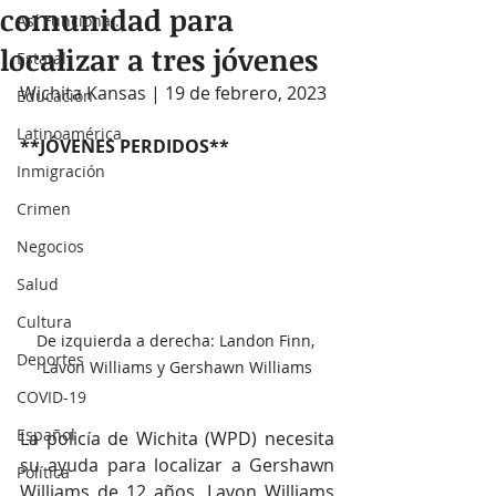
comunidad para
Así Funciona...
localizar a tres jóvenes
Estatal
Wichita Kansas | 19 de febrero, 2023 
Educación
Latinoamérica
**JÓVENES PERDIDOS**
Inmigración
Crimen
Negocios
Salud
Cultura
De izquierda a derecha: Landon Finn, 
Deportes
Lavon Williams y Gershawn Williams
COVID-19
Español
La policía de Wichita (WPD) necesita 
su ayuda para localizar a Gershawn 
Política
Williams de 12 años, Lavon Williams 