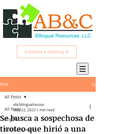
Schedule a meeting
Post
All Posts
abcbilingualresour
All Posts
May 22, 2023
1 min read
Se busca a sospechosa de
English
tiroteo que hirió a una
Noticias Locales