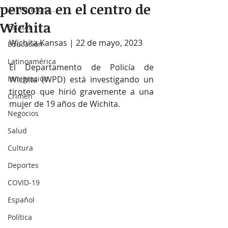
persona en el centro de
Así Funciona...
Wichita
Estatal
Wichita Kansas | 22 de mayo, 2023
Educación
Latinoamérica
El Departamento de Policía de 
Inmigración
Wichita (WPD) está investigando un 
tiroteo que hirió gravemente a una 
Crimen
mujer de 19 años de Wichita.
Negocios
Salud
Cultura
Deportes
COVID-19
Español
Política