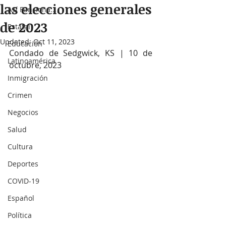
las elecciones generales
Así Funciona...
de 2023
Estatal
Updated:
Oct 11, 2023
Educación
Condado de Sedgwick, KS | 10 de 
Latinoamérica
octubre, 2023
Inmigración
Crimen
Negocios
Salud
Cultura
Deportes
COVID-19
Español
Política