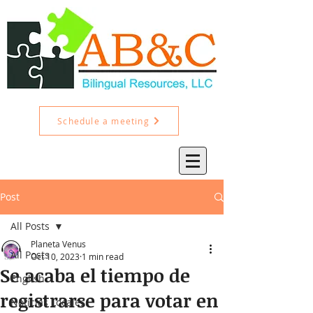
Schedule a meeting
Post
All Posts
Planeta Venus
All Posts
Oct 10, 2023
1 min read
Se acaba el tiempo de
English
registrarse para votar en
Noticias Locales