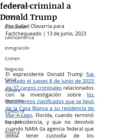
federal criminal a
Así Funciona...
Donald Trump
Estatal
Por Rafael Olavarria para 
Educación
Factchequeado | 13 de junio, 2023
Latinoamérica
Inmigración
Crimen
Negocios
El expresidente Donald Trump 
fue 
Salud
acusado el jueves 8 de junio de 2023 
de 37 cargos criminales
 relacionados 
Cultura
con la investigación sobre 
los 
Deportes
documentos clasificados que se llevó 
de la Casa Blanca a su residencia de 
COVID-19
Mar-A-Lago,
 Florida, cuando terminó 
su presidencia, y que no devolvió 
Español
cuando NARA (la agencia federal que 
Política
debía tener custodia de los 