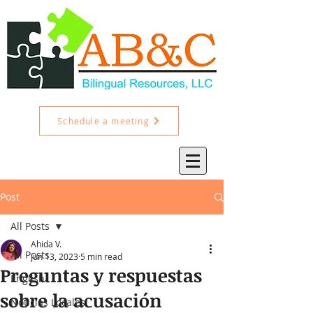
Schedule a meeting
Post
All Posts
Ahida V.
All Posts
Jun 13, 2023
5 min read
Preguntas y respuestas
English
sobre la acusación
Noticias Locales