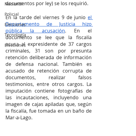
documentos por ley) se los requirió.
Nacional
Policial
En la tarde del viernes 9 de junio 
el 
Departamento de Justicia hizo 
Elecciones
pública la acusación
. En el 
Tecnología
documento se lee que la fiscalía 
acusa al expresidente de 37 cargos 
Elecciones
criminales, 31 son por presunta 
retención deliberada de información 
de defensa nacional. También es 
acusado de retención corrupta de 
documentos, realizar falsos 
testimonios, entre otros cargos. La 
imputación contiene fotografías de 
las incautaciones, incluyendo una 
imagen de cajas apiladas que, según 
la fiscalía, fue tomada en un baño de 
Mar-a-Lago.