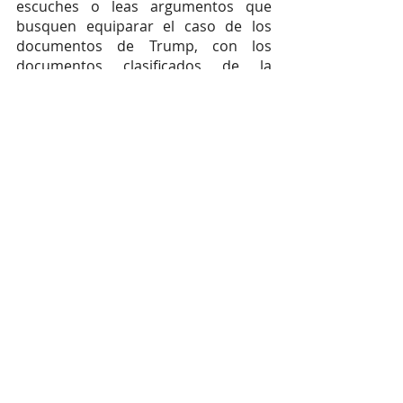
escuches o leas argumentos que 
busquen equiparar el caso de los 
documentos de Trump, con los 
documentos clasificados de la 
administración de Barack Obama que 
encontraron en una oficina y en la 
residencia del actual presidente, Joe 
Biden.
Sin embargo, hay diferencias entre 
ambos casos, especialmente en la 
cooperación con NARA.
En el caso de Biden, fue su equipo 
legal el que encontró los 
documentos y contactó a NARA para 
devolverlos. En el caso de Trump, 
como te comentamos en esta nota, 
fue NARA quien contactó a Trump 
para recuperar los documentos y su 