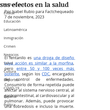
sus efectos en la salud
Así Funciona...
Por Isabel Rubio para Factchequeado
Estatal
7 de noviembre, 2023
Educación
Latinoamérica
Inmigración
Crimen
Negocios
El fentanilo es 
una droga de diseño 
cuya acción es similar a la morfina
, 
Salud
pero 
entre 50 y 100 veces más 
Cultura
potente
, según los 
CDC
, encargados 
del control de enfermedades. 
Deportes
Consumirlo de forma repetida puede 
COVID-19
afectar al sistema nervioso central, al 
gastrointestinal, al cardiovascular y al 
Español
pulmonar. Además, puede provocar 
Política
una sobredosis e incluso la muerte. 