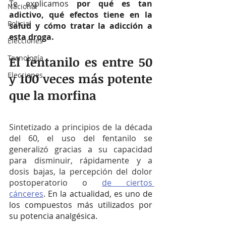
Te explicamos
 por qué es tan 
Nacional
adictivo, qué efectos tiene en la 
Policial
salud y cómo tratar la adicción a 
esta droga.
Elecciones
Tecnología
El fentanilo es entre 50 
y 100 veces más potente 
Elecciones
que la morfina
Sintetizado a principios de la década 
del 60, el uso del fentanilo se 
generalizó gracias a su capacidad 
para disminuir, rápidamente y a 
dosis bajas, la percepción del dolor 
postoperatorio o 
de ciertos 
cánceres
. En la actualidad, es uno de 
los compuestos más utilizados por 
su potencia analgésica.