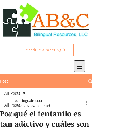
Schedule a meeting
Post
All Posts
abcbilingualresour
All Posts
Nov 7, 2023
4 min read
Por qué el fentanilo es
English
tan adictivo y cuáles son
Noticias Locales