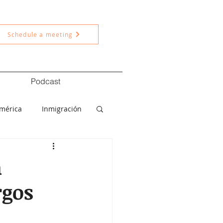
Schedule a meeting
Podcast
américa
Inmigración
ítica
Nacional
a
rgos