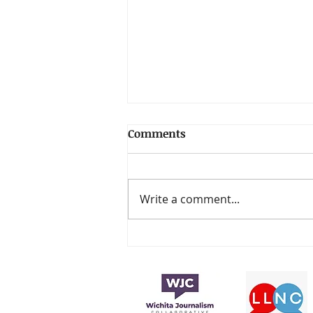
Comments
Write a comment...
La fundación de los
premios Latin Grammy
anuncia la beca Sebastián
Yatra 2024