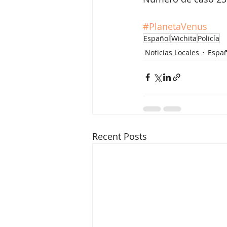
#PlanetaVenus
Español
Wichita
Policía
Noticias Locales
Españ
Recent Posts