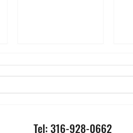
Vendidas por 7,8 millones
¿Cuá
de dólares 6 camisetas
prob
llevadas por Messi en Qatar
tick
Tel: 316-928-0662
2022
Wich