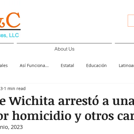
About Us
ales
Así Funciona...
Estatal
Educación
Latino
23
1 min read
d
Cultura
Deportes
COVID-19
Español
Pol
de Wichita arrestó a un
r homicidio y otros ca
ología
Elecciones
unio, 2023