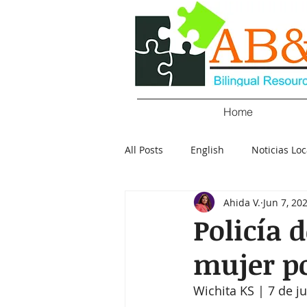
Home
All Posts
English
Noticias Loc
Ahida V.
Jun 7, 20
Crimen
Negocios
Salu
Policía 
mujer po
Policial
Elecciones
Tecn
Wichita KS | 7 de j