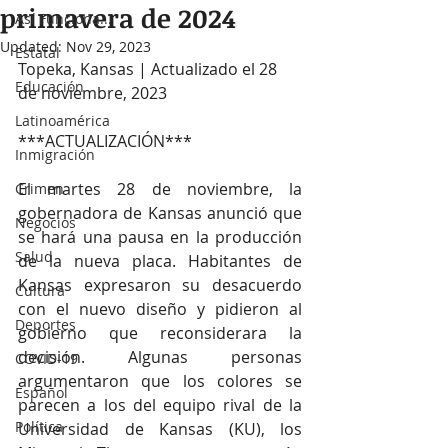
primavera de 2024
Así Funciona...
Updated:
Nov 29, 2023
Estatal
Topeka, Kansas | Actualizado el 28 
Educación
de noviembre, 2023
Latinoamérica
***ACTUALIZACIÓN***
Inmigración
El martes 28 de noviembre, la 
Crimen
gobernadora de Kansas anunció que 
Negocios
se hará una pausa en la producción 
Salud
de la nueva placa. Habitantes de 
Kansas expresaron su desacuerdo 
Cultura
con el nuevo diseño y pidieron al 
Deportes
gobierno que reconsiderara la 
decisión. Algunas personas 
COVID-19
argumentaron que los colores se 
Español
parecen a los del equipo rival de la 
Política
Universidad de Kansas (KU), los 