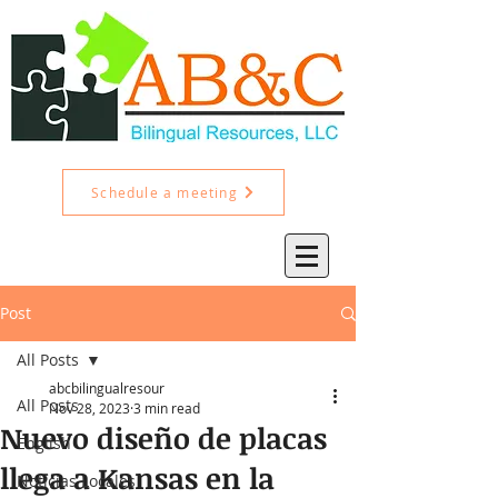
Schedule a meeting
Post
All Posts
abcbilingualresour
All Posts
Nov 28, 2023
3 min read
Nuevo diseño de placas
English
llega a Kansas en la
Noticias Locales