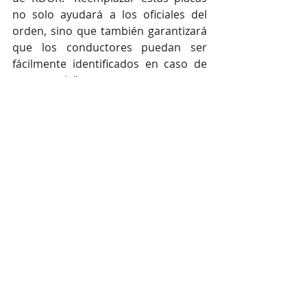
no solo ayudará a los oficiales del 
orden, sino que también garantizará 
que los conductores puedan ser 
fácilmente identificados en caso de 
emergencia".
La información adicional sobre el 
proceso de reemplazo se enviará por 
correo con avisos de renovación 
regulares. Las respuestas a las 
preguntas más frecuentes se pueden 
encontrar 
aquí
. 
Kansas
Transporte
Estatal
Español