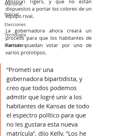
Missouri Tigers, y que no están 
Nacional
dispuestos a portar los colores de un 
Policial
equipo rival. 
Elecciones
La gobernadora ahora creará un 
Tecnología
proceso para que los habitantes de 
Kansas puedan votar por uno de 
Elecciones
varios prototipos. 
“Prometí ser una 
gobernadora bipartidista, y 
creo que todos podemos 
admitir que logré unir a los 
habitantes de Kansas de todo 
el espectro político para que 
no les gustara esta nueva 
matrícula”, dijo Kelly. “Los he 