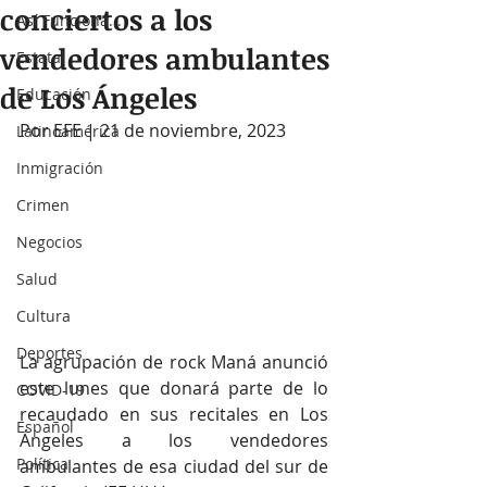
conciertos a los
Así Funciona...
vendedores ambulantes
Estatal
de Los Ángeles
Educación
Por EFE | 21 de noviembre, 2023
Latinoamérica
Inmigración
Crimen
Negocios
Salud
Cultura
Deportes
La agrupación de rock Maná anunció 
este lunes que donará parte de lo 
COVID-19
recaudado en sus recitales en Los 
Español
Ángeles a los vendedores 
Política
ambulantes de esa ciudad del sur de 