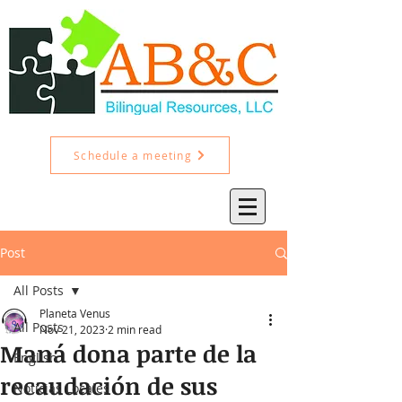
Schedule a meeting
Post
All Posts
Planeta Venus
All Posts
Nov 21, 2023
2 min read
Maná dona parte de la
English
recaudación de sus
Noticias Locales