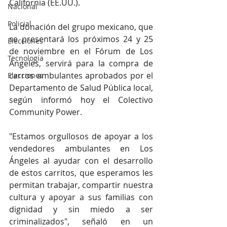
California (EE.UU.).
Nacional
Policial
La donación del grupo mexicano, que 
se presentará los próximos 24 y 25 
Elecciones
de noviembre en el Fórum de Los 
Tecnología
Ángeles, servirá para la compra de 
carros ambulantes aprobados por el 
Elecciones
Departamento de Salud Pública local, 
según informó hoy el Colectivo 
Community Power.
"Estamos orgullosos de apoyar a los 
vendedores ambulantes en Los 
Ángeles al ayudar con el desarrollo 
de estos carritos, que esperamos les 
permitan trabajar, compartir nuestra 
cultura y apoyar a sus familias con 
dignidad y sin miedo a ser 
criminalizados", señaló en un 