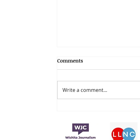
Comments
Write a comment...
La fundación de los
premios Latin Grammy
anuncia la beca Sebastián
Yatra 2024