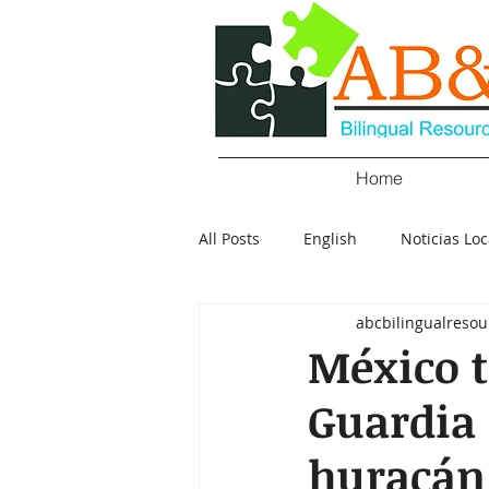
Home
All Posts
English
Noticias Loc
abcbilingualresou
Crimen
Negocios
Salu
México t
Guardia 
Policial
Elecciones
Tecn
huracán 