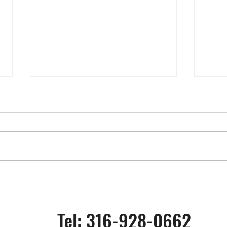
Vendidas por 7,8 millones
¿Cuá
de dólares 6 camisetas
prob
llevadas por Messi en Qatar
tick
Tel: 316-928-0662
2022
Wich