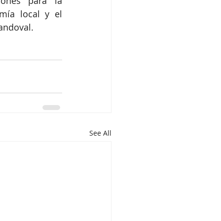
ones para la 
ía local y el 
Sandoval.
See All