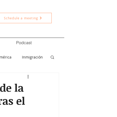
Schedule a meeting
Podcast
américa
Inmigración
ítica
Nacional
de la
as el