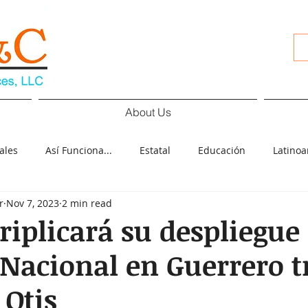
About Us
ales
Así Funciona...
Estatal
Educación
Latino
r
Nov 7, 2023
2 min read
d
Cultura
Deportes
COVID-19
Español
Pol
riplicará su despliegue 
Nacional en Guerrero tr
ología
Elecciones
Otis