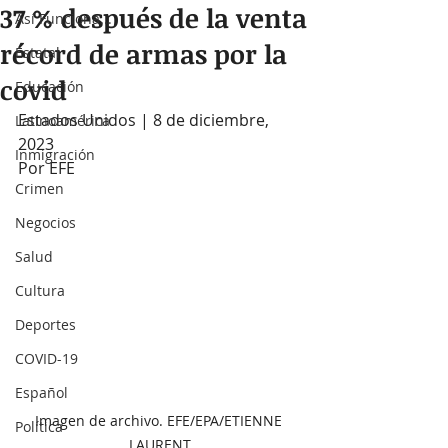
37 % después de la venta
Así Funciona...
récord de armas por la
Estatal
covid
Educación
Estados Unidos | 8 de diciembre, 
Latinoamérica
2023 
Inmigración
Por EFE
Crimen
Negocios
Salud
Cultura
Deportes
COVID-19
Español
Imagen de archivo. EFE/EPA/ETIENNE 
Política
LAURENT