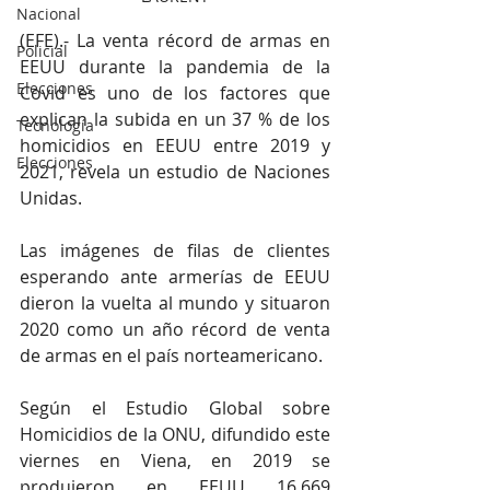
Nacional
(EFE).- La venta récord de armas en 
Policial
EEUU durante la pandemia de la 
Elecciones
Covid es uno de los factores que 
explican la subida en un 37 % de los 
Tecnología
homicidios en EEUU entre 2019 y 
Elecciones
2021, revela un estudio de Naciones 
Unidas.
Las imágenes de filas de clientes 
esperando ante armerías de EEUU 
dieron la vuelta al mundo y situaron 
2020 como un año récord de venta 
de armas en el país norteamericano.
Según el Estudio Global sobre 
Homicidios de la ONU, difundido este 
viernes en Viena, en 2019 se 
produjeron en EEUU 16.669 