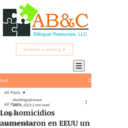
Schedule a meeting
Post
All Posts
abcbilingualresour
All Posts
Dec 8, 2023
2 min read
Los homicidios
English
aumentaron en EEUU un
Noticias Locales