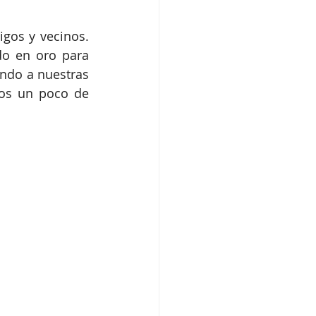
gos y vecinos. 
o en oro para 
do a nuestras 
os un poco de 