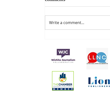
Write a comment...
La fundación de los
premios Latin Grammy
anuncia la beca Sebastián
Yatra 2024