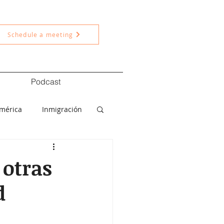
Schedule a meeting
Podcast
américa
Inmigración
ítica
Nacional
 otras
d