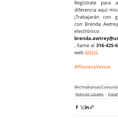
Regístrate para 
diferencia aquí mi
¡Trabajarán con g
con Brenda Awtrey
brenda.awtrey@us
, llame al 
316-425-
web
AQUÍ
. 
#PlanetaVenus
Wichita
Kansas
Comunid
Noticias Locales
Españ