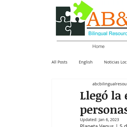
Home
All Posts
English
Noticias Loc
abcbilingualresou
Crimen
Negocios
Salu
Llegó la
persona
Policial
Elecciones
Tecn
Updated:
Jan 6, 2023
Planeta Venus | 5 