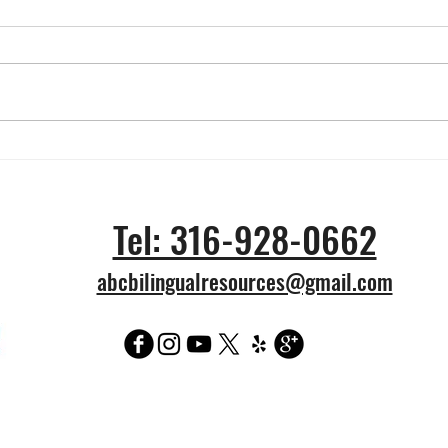
Vendidas por 7,8 millones
¿Cuá
de dólares 6 camisetas
prob
llevadas por Messi en Qatar
tick
Tel: 316-928-0662
2022
Wich
abcbilingualresources@gmail.com