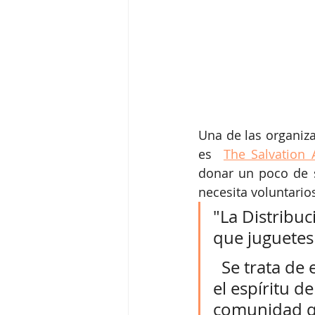
Una de las organiz
es  
The Salvation
donar un poco de s
necesita voluntario
"La Distribu
que juguetes 
  Se trata de extender la generosidad, la esperanza, el amor y 
el espíritu d
comunidad qu