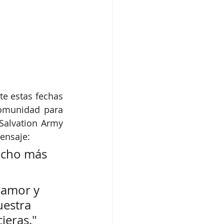
e estas fechas 
omunidad para 
alvation Army 
mensaje:
ucho más 
uestra 
ieras."