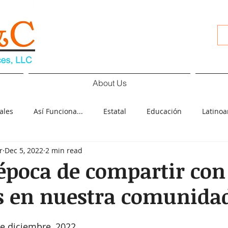
About Us
ales
Así Funciona...
Estatal
Educación
Latino
r
Dec 5, 2022
2 min read
d
Cultura
Deportes
COVID-19
Español
Pol
 época de compartir con
s en nuestra comunida
ología
Elecciones
de diciembre, 2022