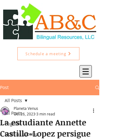
Schedule a meeting
Post
All Posts
Planeta Venus
All Posts
Oct 26, 2023
3 min read
La estudiante Annette
English
Castillo-Lopez persigue
Noticias Locales