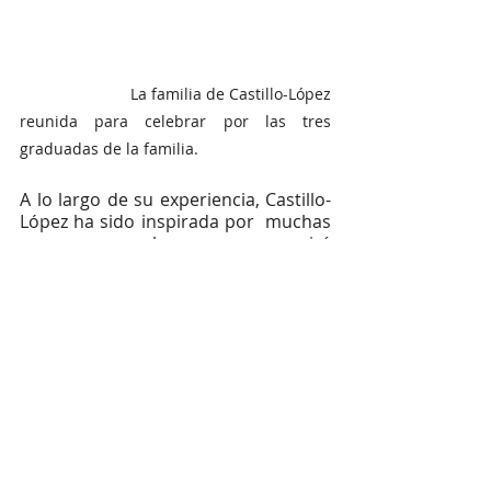
                         La familia de Castillo-López 
reunida para celebrar por las tres 
graduadas de la familia.
A lo largo de su experiencia, Castillo-
López ha sido inspirada por  muchas 
personas, y sabe que eso seguirá 
sucediendo.
"Las personas que han impactado mi 
trayecto hasta ahora son mi mamá, 
mis hermanas, mis consejeros en 
Derby High School, mis maestros 
anteriores y mis entrenadores. Cada 
una de estas personas ayudó a dar 
forma a lo que soy hoy".