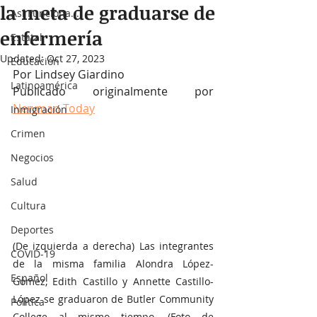
la meta de graduarse de
Así Funciona...
enfermería
Estatal
Updated:
Oct 27, 2023
Educación
Por Lindsey Giardino
Latinoamérica
Publicado originalmente por 
Newman Today
Inmigración
Crimen
Negocios
Salud
Cultura
Deportes
(De izquierda a derecha) Las integrantes 
COVID-19
de la misma familia Alondra López-
Español
Gómez, Edith Castillo y Annette Castillo-
López se graduaron de Butler Community 
Política
College al mismo tiempo. (Foto de 