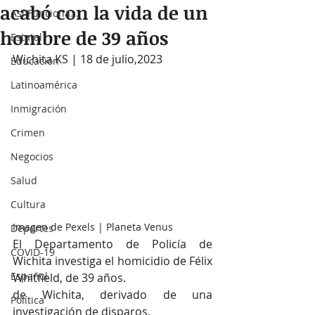
acabó con la vida de un
Así Funciona...
hombre de 39 años
Estatal
Wichita KS | 18 de julio,2023
Educación
Latinoamérica
Inmigración
Crimen
Negocios
Salud
Cultura
Imagen de Pexels | Planeta Venus
Deportes
El Departamento de Policía de 
COVID-19
Wichita investiga el homicidio de Félix 
Español
Whitfield, de 39 años.
de Wichita, derivado de una 
Política
investigación de disparos.