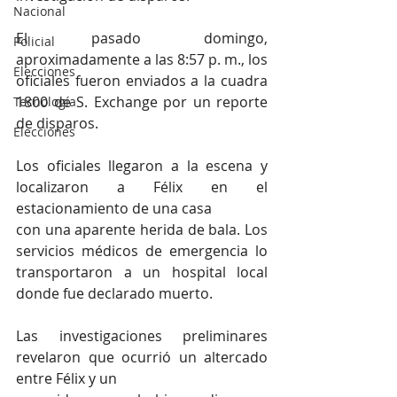
Nacional
El pasado domingo, 
Policial
aproximadamente a las 8:57 p. m., los 
Elecciones
oficiales fueron enviados a la cuadra 
1800 de S. Exchange por un reporte 
Tecnología
de disparos. 
Elecciones
Los oficiales llegaron a la escena y 
localizaron a Félix en el 
estacionamiento de una casa
con una aparente herida de bala. Los 
servicios médicos de emergencia lo 
transportaron a un hospital local 
donde fue declarado muerto.
Las investigaciones preliminares 
revelaron que ocurrió un altercado 
entre Félix y un