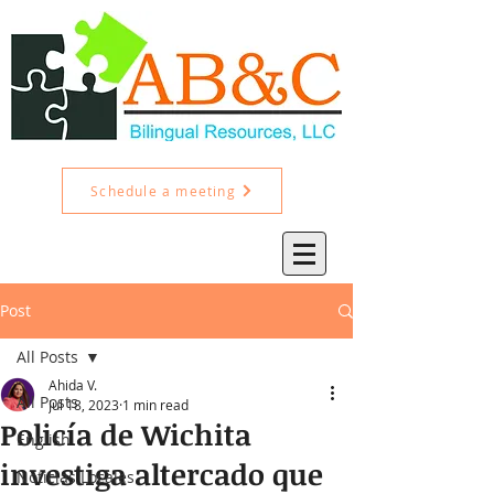
Schedule a meeting
Post
All Posts
Ahida V.
All Posts
Jul 18, 2023
1 min read
Policía de Wichita
English
investiga altercado que
Noticias Locales