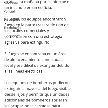
m. de esta mañana por el informe de 
Nacional
un incendio en un edificio.
Policial
Al llegar, los equipos encontraron 
Elecciones
fuego en la parte trasera de uno de 
Tecnología
los locales comerciales y 
Elecciones
comenzaron con una estrategia 
agresiva para extinguirlo.
El fuego se encontraba en un área 
de almacenamiento conectada al 
local y era difícil de extinguir debido 
a las líneas eléctricas.
Los equipos de bomberos pudieron 
extinguir la mayoría del fuego visible 
desde lejos y permitir que unidades 
adicionales de bomberos abrieran 
las ocupaciones cerradas para 