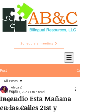
Schedule a meeting
Post
All Posts
Ahida V.
All Posts
Apr 17, 2023
1 min read
Incendio Esta Mañana
English
en las Calles 21st y
Noticias Locales