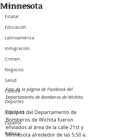
Minnesota
Así Funciona...
Estatal
Educación
Latinoamérica
Inmigración
Crimen
Negocios
Salud
Foto de la página de Facebook del 
Cultura
Departamento de Bomberos de Wichita
Deportes
Equipos del Departamento de 
COVID-19
Bomberos de Wichita fueron 
Español
enviados al área de la calle 21st y 
Política
Minnesota alrededor de las 5:50 a. 