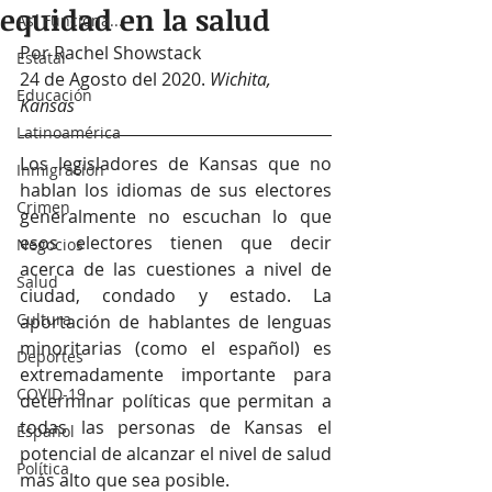
equidad en la salud
Así Funciona...
Por Rachel Showstack
Estatal
24 de Agosto del 2020. 
Wichita, 
Educación
Kansas 
Latinoamérica
Los legisladores de Kansas que no 
Inmigración
hablan los idiomas de sus electores 
Crimen
generalmente no escuchan lo que 
esos electores tienen que decir 
Negocios
acerca de las cuestiones a nivel de 
Salud
ciudad, condado y estado. La 
Cultura
aportación de hablantes de lenguas 
minoritarias (como el español) es 
Deportes
extremadamente importante para 
COVID-19
determinar políticas que permitan a 
todas las personas de Kansas el 
Español
potencial de alcanzar el nivel de salud 
Política
más alto que sea posible. 