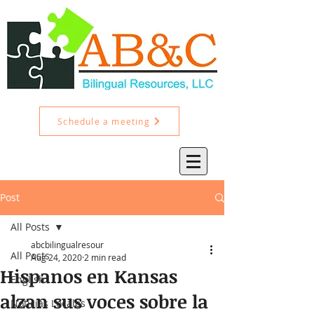
Schedule a meeting
Post
All Posts
abcbilingualresour
All Posts
Aug 24, 2020
2 min read
Hispanos en Kansas
English
alzan sus voces sobre la
Noticias Locales