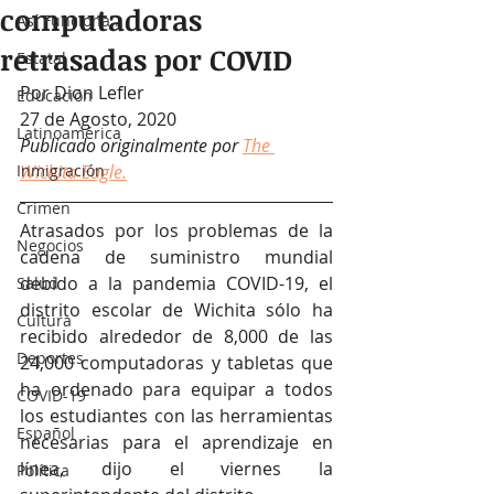
computadoras
Así Funciona...
retrasadas por COVID
Estatal
Por Dion Lefler 
Educación
27 de Agosto, 2020
Latinoamérica
Publicado originalmente por 
The 
Inmigración
Wichita Eagle.
Crimen
Atrasados por los problemas de la 
Negocios
cadena de suministro mundial 
debido a la pandemia COVID-19, el 
Salud
distrito escolar de Wichita sólo ha 
Cultura
recibido alrededor de 8,000 de las 
Deportes
24,000 computadoras y tabletas que 
ha ordenado para equipar a todos 
COVID-19
los estudiantes con las herramientas 
Español
necesarias para el aprendizaje en 
línea, dijo el viernes la 
Política