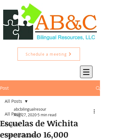
Schedule a meeting
Post
All Posts
abcbilingualresour
All Posts
Aug 27, 2020
5 min read
Escuelas de Wichita
English
esperando 16,000
Noticias Locales