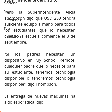
superintendente del distrito.
Nacional
Policial
Pero la Superintendente Alicia 
Thompson dijo que USD 259 tendrá 
Elecciones
suficiente equipo a mano para todos 
Tecnología
los estudiantes que lo necesiten 
cuando la escuela comience el 8 de 
Elecciones
septiembre.
"Si los padres necesitan un 
dispositivo en My School Remote, 
cualquier padre que lo necesite para 
su estudiante, tenemos tecnología 
disponible o tendremos tecnología 
disponible", dijo Thompson.
La entrega de nuevas máquinas ha 
sido esporádica, dijo.