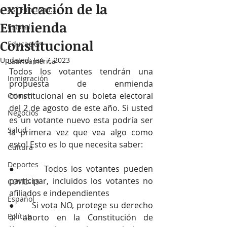
explicación de la
Así Funciona...
Enmienda
Estatal
Constitucional
Educación
Updated:
Jan 7, 2023
Latinoamérica
Todos los votantes tendrán una 
Inmigración
propuesta de enmienda 
constitucional en su boleta electoral 
Crimen
del 2 de agosto de este año. Si usted 
Negocios
es un votante nuevo esta podría ser 
Salud
la primera vez que vea algo como 
esto! Esto es lo que necesita saber:
Cultura
Deportes
●       Todos los votantes pueden 
participar, incluidos los votantes no 
COVID-19
afiliados e independientes
Español
●       Si vota NO, protege su derecho 
Política
al aborto en la Constitución de 