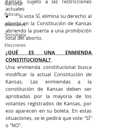
Kansas, sujeto a las restricciones 
Nacional
actuales
Policial
●       Si vota SÍ, elimina su derecho al 
aborto en la Constitución de Kansas 
Elecciones
abriendo la puerta a una prohibición 
Tecnología
total del aborto.
Elecciones
¿QUÉ ES UNA ENMIENDA 
CONSTITUCIONAL? 
Una enmienda constitucional busca 
modificar la actual Constitución de 
Kansas. Las enmiendas a la 
constitución de Kansas deben ser 
aprobadas por la mayoría de los 
votantes registrados de Kansas, por 
eso aparecen en su boleta. En estas 
situaciones, se le pedirá que vote "SÍ" 
o "NO".