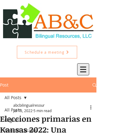
Schedule a meeting
Post
All Posts
abcbilingualresour
All Posts
Jul 15, 2022
5 min read
Elecciones primarias en
English
Kansas 2022: Una
Noticias Locales