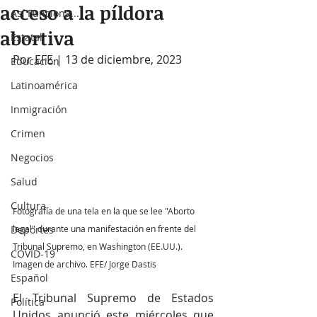
acceso a la píldora
Así Funciona...
abortiva
Estatal
Por EFE | 13 de diciembre, 2023
Educación
Latinoamérica
Inmigración
Crimen
Negocios
Salud
Cultura
Fotografía de una tela en la que se lee "Aborto 
Deportes
legal" durante una manifestación en frente del 
Tribunal Supremo, en Washington (EE.UU.). 
COVID-19
Imagen de archivo. EFE/ Jorge Dastis
Español
El Tribunal Supremo de Estados 
Política
Unidos anunció este miércoles que 