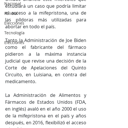
Nacional
estudiará un caso que podría limitar 
el acceso a la mifepristona, una de 
Policial
las píldoras más utilizadas para 
Elecciones
abortar en todo el país.
Tecnología
Tanto la Administración de Joe Biden 
Elecciones
como el fabricante del fármaco 
pidieron a la máxima instancia 
judicial que revise una decisión de la 
Corte de Apelaciones del Quinto 
Circuito, en Luisiana, en contra del 
medicamento.
La Administración de Alimentos y 
Fármacos de Estados Unidos (FDA, 
en inglés) avaló en el año 2000 el uso 
de la mifepristona en el país y años 
después, en 2016, flexibilizó el acceso 