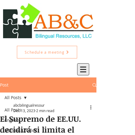
Schedule a meeting
Post
All Posts
abcbilingualresour
All Posts
Dec 13, 2023
2 min read
El Supremo de EE.UU.
English
decidirá si limita el
Noticias Locales