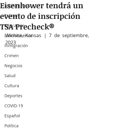
Eisenhower tendrá un
Así Funciona...
evento de inscripción
Estatal
TSA Precheck®
Educación
Wichita, Kansas | 7 de septiembre, 
Latinoamérica
2023
Inmigración
Crimen
Negocios
Salud
Cultura
Deportes
COVID-19
Español
Política