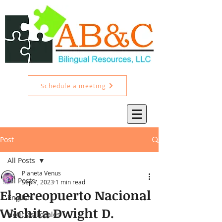
Schedule a meeting
Post
All Posts
Planeta Venus
All Posts
Sep 7, 2023
1 min read
El aereopuerto Nacional
English
Wichita Dwight D.
Noticias Locales