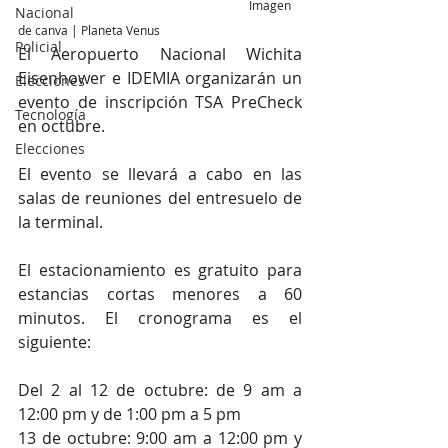
                                                                             Imagen 
Nacional
de canva | Planeta Venus
Policial
El Aeropuerto Nacional Wichita 
Eisenhower e IDEMIA organizarán un 
Elecciones
evento de inscripción TSA PreCheck 
Tecnología
en octubre. 
Elecciones
El evento se llevará a cabo en las 
salas de reuniones del entresuelo de 
la terminal. 
El estacionamiento es gratuito para 
estancias cortas menores a 60 
minutos. El cronograma es el 
siguiente:
Del 2 al 12 de octubre: de 9 am a 
12:00 pm y de 1:00 pm a 5 pm
13 de octubre: 9:00 am a 12:00 pm y 