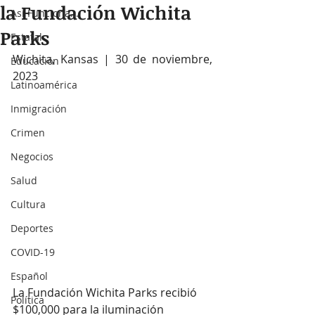
la Fundación Wichita
Así Funciona...
Parks
Estatal
Wichita, Kansas | 30 de noviembre, 
Educación
2023
Latinoamérica
Inmigración
Crimen
Negocios
Salud
Cultura
Deportes
COVID-19
Español
La Fundación Wichita Parks recibió 
Política
$100,000 para la iluminación 