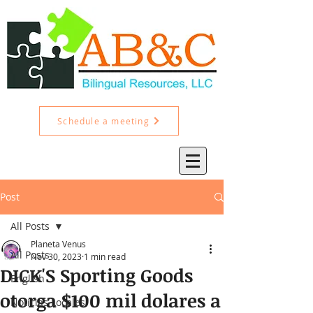
Schedule a meeting
Post
All Posts
Planeta Venus
All Posts
Nov 30, 2023
1 min read
DICK'S Sporting Goods
English
otorga $100 mil dolares a
Noticias Locales