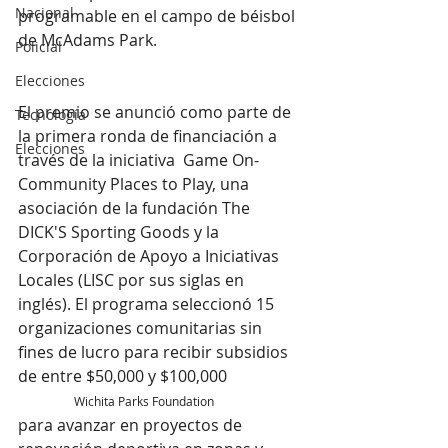
Nacional
programable en el campo de béisbol 
de McAdams Park.
Policial
Elecciones
El premio se anunció como parte de 
Tecnología
la primera ronda de financiación a 
Elecciones
través de la iniciativa  Game On-
Community Places to Play, una 
asociación de la fundación The 
DICK'S Sporting Goods y la 
Corporación de Apoyo a Iniciativas 
Locales (LISC por sus siglas en 
inglés). El programa seleccionó 15 
organizaciones comunitarias sin 
fines de lucro para recibir subsidios 
de entre $50,000 y $100,000                  
Wichita Parks Foundation
para avanzar en proyectos de 