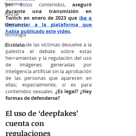
Nacional
por estos contenidos,
 aseguró 
durante una transmisión en 
Policial
Twitch en enero de 2023 que 
iba a 
denunciar a la plataforma que 
Elecciones
había publicado este video
.
Tecnología
El relato de las víctimas devuelve a la 
Elecciones
palestra el debate sobre estas 
herramientas y la regulación del uso 
de imágenes generadas por 
inteligencia artificial sin la aprobación 
de las personas que aparecen en 
ellas; especialmente, si es para 
contenidos sexuales. 
¿Es legal? ¿Hay 
formas de defenderse?
El uso de ‘deepfakes’ 
cuenta con 
regulaciones 