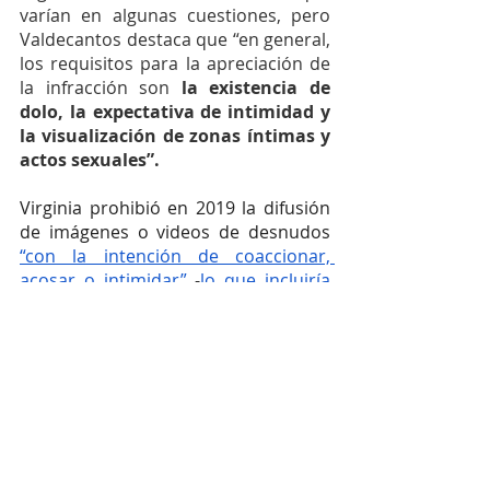
varían en algunas cuestiones, pero 
Valdecantos destaca que “en general, 
los requisitos para la apreciación de 
la infracción son 
la existencia de 
dolo, la expectativa de intimidad y 
la visualización de zonas íntimas y 
actos sexuales”.
Virginia prohibió en 2019 la difusión 
de imágenes o videos de desnudos 
“con la intención de coaccionar, 
acosar o intimidar”
 -
lo que incluiría 
los 
deepfakes
-.
Texas, por su parte, 
cuenta con una ley que 
considera un 
delito penal la producción o 
distribución ilegal de 
deepfakes 
sexualmente explícitos
.
Mientras 
tanto, 
Minnesota 
aprobó en mayo 
de 2023 
un proyecto de ley sobre 
deepfakes
para 
criminalizar a las 