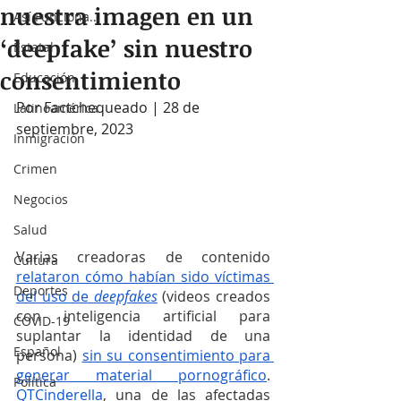
nuestra imagen en un
Así Funciona...
‘deepfake’ sin nuestro
Estatal
consentimiento
Educación
Por Factchequeado | 28 de 
Latinoamérica
septiembre, 2023
Inmigración
Crimen
Negocios
Salud
Varias creadoras de contenido 
Cultura
relataron cómo habían sido víctimas 
Deportes
del uso de 
deepfakes
(videos creados 
con inteligencia artificial para 
COVID-19
suplantar la identidad de una 
Español
persona) 
sin su consentimiento para 
generar material pornográfico
. 
Política
QTCinderella
, una de las afectadas 