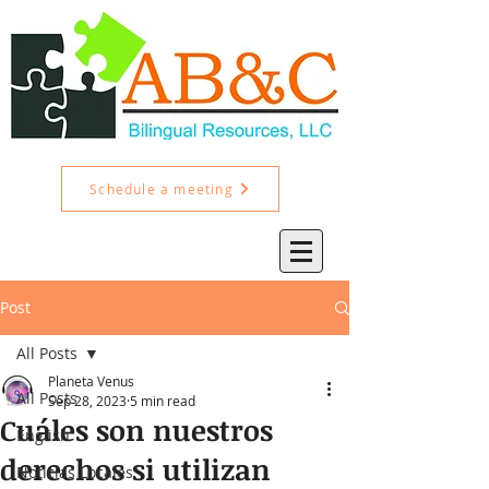
Schedule a meeting
Post
All Posts
Planeta Venus
All Posts
Sep 28, 2023
5 min read
Cuáles son nuestros
English
derechos si utilizan
Noticias Locales