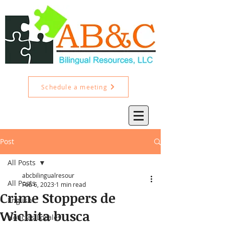
Schedule a meeting
Post
All Posts
abcbilingualresour
All Posts
Feb 6, 2023
1 min read
Crime Stoppers de
English
Wichita busca
Noticias Locales