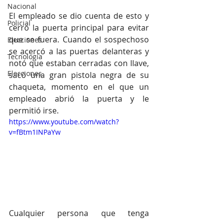
Nacional
El empleado se dio cuenta de esto y 
Policial
cerró la puerta principal para evitar 
que se fuera. Cuando el sospechoso 
Elecciones
se acercó a las puertas delanteras y 
Tecnología
notó que estaban cerradas con llave, 
Elecciones
sacó una gran pistola negra de su 
chaqueta, momento en el que un 
empleado abrió la puerta y le 
permitió irse.
https://www.youtube.com/watch?
v=fBtm1INPaYw
Cualquier persona que tenga 