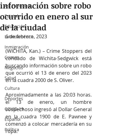
información sobre robo
Así Funciona...
ocurrido en enero al sur
Estatal
de la ciudad
Educación
6 de febrero, 2023
Latinoamérica
Inmigración
(WICHITA, Kan.) – Crime Stoppers del 
Crimen
condado de Wichita-Sedgwick está 
buscando información sobre un robo 
Negocios
que ocurrió el 13 de enero del 2023 
Salud
en la cuadra 2000 de S. Oliver.
Cultura
Aproximadamente a las 20:03 horas. 
Deportes
el 13 de enero, un hombre 
COVID-19
sospechoso ingresó al Dollar General 
en la cuadra 1900 de E. Pawnee y 
Español
comenzó a colocar mercadería en su 
Política
ropa. 