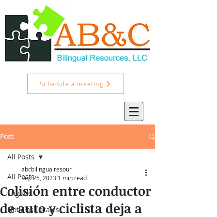
Schedule a meeting
Post
All Posts
abcbilingualresour
All Posts
Sep 25, 2023
1 min read
Colisión entre conductor
English
de auto y ciclista deja a
Noticias Locales