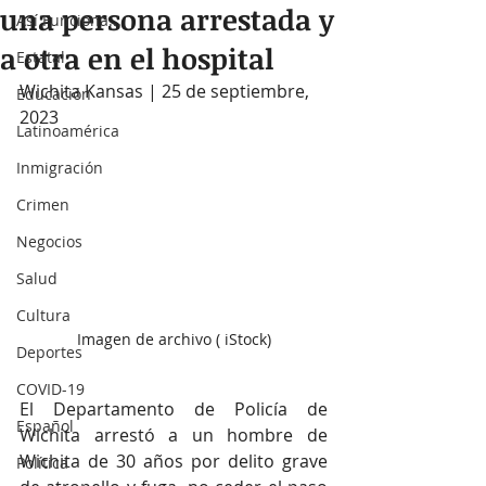
una persona arrestada y
Así Funciona...
a otra en el hospital
Estatal
Wichita Kansas | 25 de septiembre, 
Educación
2023
Latinoamérica
Inmigración
Crimen
Negocios
Salud
Cultura
Imagen de archivo ( iStock)
Deportes
COVID-19
El Departamento de Policía de 
Español
Wichita arrestó a un hombre de 
Wichita de 30 años por delito grave 
Política