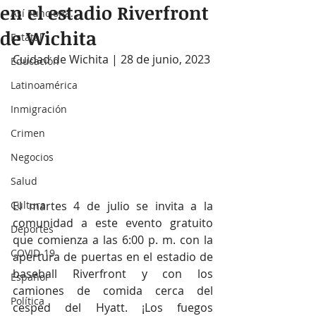
en el estadio Riverfront
Así Funciona...
de Wichita
Estatal
Cuidad de Wichita | 28 de junio, 2023
Educación
Latinoamérica
Inmigración
Crimen
Negocios
Salud
El martes 4 de julio se invita a la 
Cultura
comunidad a este evento gratuito 
Deportes
que comienza a las 6:00 p. m. con la 
COVID-19
apertura de puertas en el estadio de 
baseball Riverfront y con los 
Español
camiones de comida cerca del 
Política
cesped del Hyatt. ¡Los fuegos 