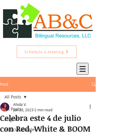
Schedule a meeting
Post
All Posts
Ahida V.
All Posts
Jun 28, 2023
2 min read
Celebra este 4 de julio
English
con Red, White & BOOM
Noticias Locales