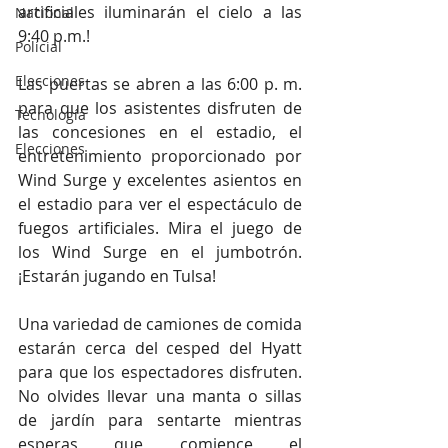
artificiales iluminarán el cielo a las 
Nacional
9:40 p.m.!
Policial
Elecciones
Las puertas se abren a las 6:00 p. m. 
para que los asistentes disfruten de 
Tecnología
las concesiones en el estadio, el 
Elecciones
entretenimiento proporcionado por 
Wind Surge y excelentes asientos en 
el estadio para ver el espectáculo de 
fuegos artificiales. Mira el juego de 
los Wind Surge en el jumbotrón. 
¡Estarán jugando en Tulsa!
Una variedad de camiones de comida 
estarán cerca del cesped del Hyatt 
para que los espectadores disfruten. 
No olvides llevar una manta o sillas 
de jardín para sentarte mientras 
esperas que comience el 