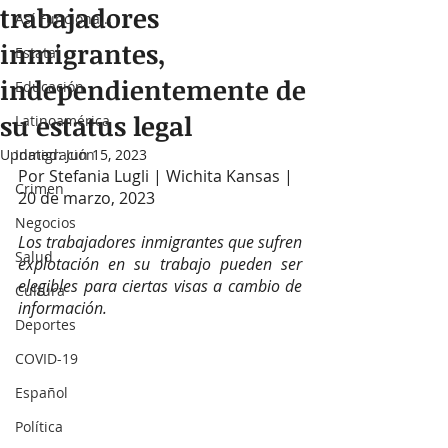
trabajadores
Así Funciona...
inmigrantes,
Estatal
independientemente de
Educación
su estatus legal
Latinoamérica
Updated:
Inmigración
Jun 15, 2023
Por Stefania Lugli | Wichita Kansas | 
Crimen
20 de marzo, 2023
Negocios
Los trabajadores inmigrantes que sufren 
Salud
explotación en su trabajo pueden ser 
elegibles para ciertas visas a cambio de 
Cultura
información. 
Deportes
COVID-19
Español
Política