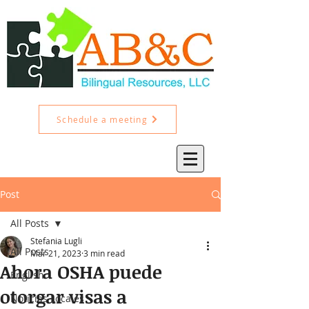
Schedule a meeting
Post
All Posts
Stefania Lugli
All Posts
Mar 21, 2023
3 min read
Ahora OSHA puede
English
otorgar visas a
Noticias Locales