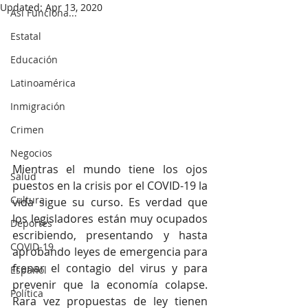
Updated:
Apr 13, 2020
Así Funciona...
Estatal
Educación
Latinoamérica
Inmigración
Crimen
Negocios
Mientras el mundo tiene los ojos 
Salud
puestos en la crisis por el COVID-19 la 
Cultura
vida sigue su curso. Es verdad que 
los legisladores están muy ocupados 
Deportes
escribiendo, presentando y hasta 
COVID-19
aprobando leyes de emergencia para 
frenar el contagio del virus y para 
Español
prevenir que la economía colapse. 
Política
Rara vez propuestas de ley tienen 