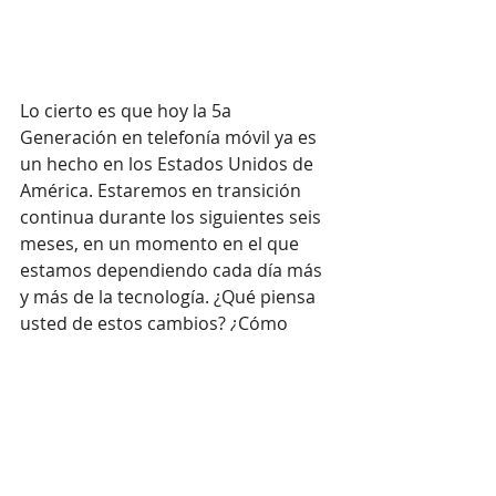
Lo cierto es que hoy la 5a 
Generación en telefonía móvil ya es 
un hecho en los Estados Unidos de 
América. Estaremos en transición 
continua durante los siguientes seis 
meses, en un momento en el que 
estamos dependiendo cada día más 
y más de la tecnología. ¿Qué piensa 
usted de estos cambios? ¿Cómo 
recibirá en su hogar o en su trabajo 
las ventajas de este avance? ¿Cómo 
se protegerá usted y a los suyos de 
los efectos de una nueva generación 
de telefonía móvil? 
#PlanetaVenus