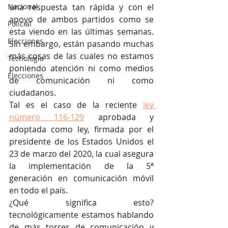
Nacional
una respuesta tan rápida y con el 
apoyo de ambos partidos como se 
Policial
esta viendo en las últimas semanas. 
Elecciones
Sin embargo, están pasando muchas 
más cosas de las cuales no estamos 
Tecnología
poniendo atención ni como medios 
Elecciones
de comunicación ni como 
ciudadanos. 
Tal es el caso de la reciente 
ley 
número 116-129
 aprobada y 
adoptada como ley, firmada por el 
presidente de los Estados Unidos el 
23 de marzo del 2020, la cual asegura 
la implementación de la 5ª 
generación en comunicación móvil 
en todo el país. 
¿Qué significa esto? 
tecnológicamente estamos hablando 
de más torres de comunicación y 