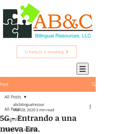
Schedule a meeting
Post
All Posts
abcbilingualresour
All Posts
Mar 28, 2020
3 min read
5G - Entrando a una
English
nueva Era.
Noticias Locales