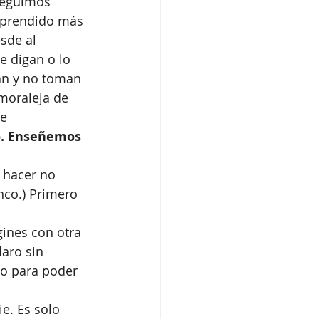
seguimos 
aprendido más 
sde al 
e digan o lo 
an y no toman 
moraleja de 
e 
o. Enseñemos 
 hacer no 
nco.) Primero 
aro sin 
ro para poder 
e. Es solo 