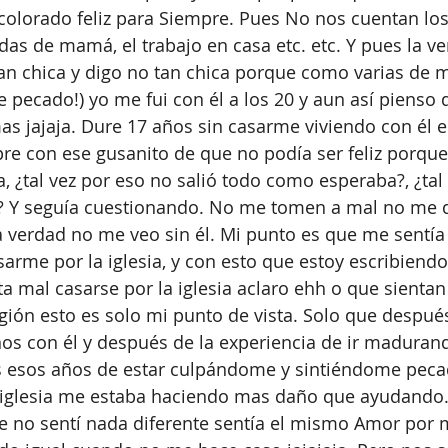
 colorado feliz para Siempre. Pues No nos cuentan los
adas de mamá, el trabajo en casa etc. etc. Y pues la v
an chica y digo no tan chica porque como varias de m
e pecado!) yo me fui con él a los 20 y aun así pienso 
as jajaja. Dure 17 años sin casarme viviendo con él e
e con ese gusanito de que no podía ser feliz porque
a, ¿tal vez por eso no salió todo como esperaba?, ¿tal
iz? Y seguía cuestionando. No me tomen a mal no me 
a verdad no me veo sin él. Mi punto es que me sentía
arme por la iglesia, y con esto que estoy escribiend
ta mal casarse por la iglesia aclaro ehh o que sientan
igión esto es solo mi punto de vista. Solo que despué
os con él y después de la experiencia de ir maduran
s esos años de estar culpándome y sintiéndome peca
a iglesia me estaba haciendo mas daño que ayudando.
 no sentí nada diferente sentía el mismo Amor por 