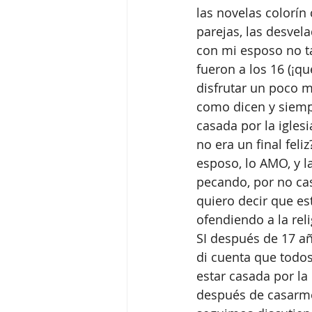
las novelas colorín
parejas, las desvel
con mi esposo no t
fueron a los 16 (¡qu
disfrutar un poco m
como dicen y siempr
casada por la iglesi
no era un final fel
esposo, lo AMO, y l
pecando, por no cas
quiero decir que es
ofendiendo a la rel
SI después de 17 añ
di cuenta que todo
estar casada por l
después de casarme