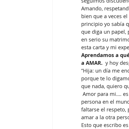
seguimos discutien
Amando, respetando
bien que a veces el
principio yo sabía q
que diga un papel,
en serio su matrimo
esta carta y mi exp
Aprendamos a qué
a AMAR. 
 y hoy des
“Hija: un día me en
porque te lo digamo
que nada, quiero qu
 Amor para mi…. es que, aunque pasen cosas difíciles y malas no te imagines con otra 
persona en el mundo
faltarse el respeto
amar a la otra pers
Esto que escribo es