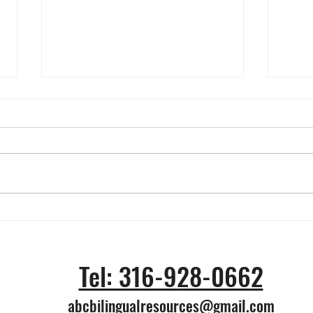
Vendidas por 7,8 millones
¿Cuá
de dólares 6 camisetas
prob
llevadas por Messi en Qatar
tick
Tel: 316-928-0662
2022
Wich
abcbilingualresources@gmail.com