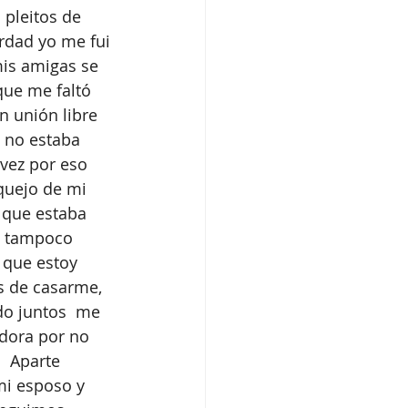
 pleitos de 
erdad yo me fui 
is amigas se 
que me faltó 
n unión libre 
 no estaba 
 vez por eso 
quejo de mi 
 que estaba 
o tampoco 
 que estoy 
s de casarme, 
do juntos  me 
dora por no 
  Aparte 
mi esposo y 