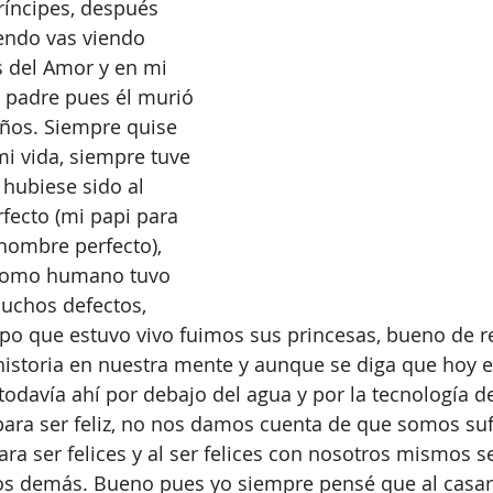
ríncipes, después 
endo vas viendo 
s del Amor y en mi 
n padre pues él murió 
ños. Siempre quise 
mi vida, siempre tuve 
 hubiese sido al 
fecto (mi papi para 
hombre perfecto), 
como humano tuvo 
uchos defectos, 
po que estuvo vivo fuimos sus princesas, bueno de r
istoria en nuestra mente y aunque se diga que hoy e
 todavía ahí por debajo del agua y por la tecnología
) para ser feliz, no nos damos cuenta de que somos suf
a ser felices y al ser felices con nosotros mismos s
los demás. Bueno pues yo siempre pensé que al cas