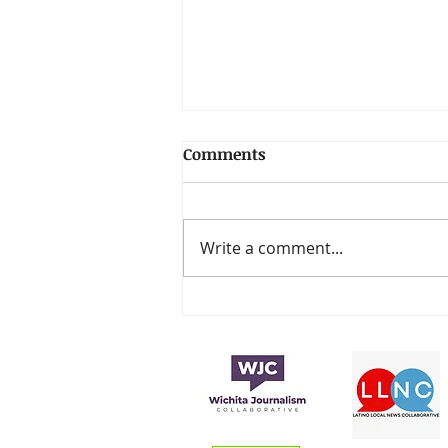
Comments
Write a comment...
La fundación de los
premios Latin Grammy
anuncia la beca Sebastián
Yatra 2024