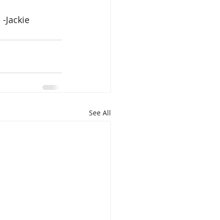
                                                                                                                            -Jackie
See All