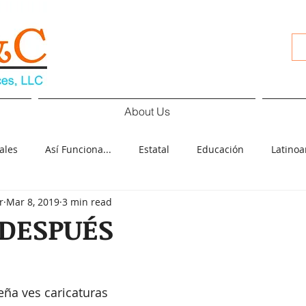
About Us
ales
Así Funciona...
Estatal
Educación
Latino
r
Mar 8, 2019
3 min read
d
Cultura
Deportes
COVID-19
Español
Pol
 DESPUÉS
ología
Elecciones
ña ves caricaturas 