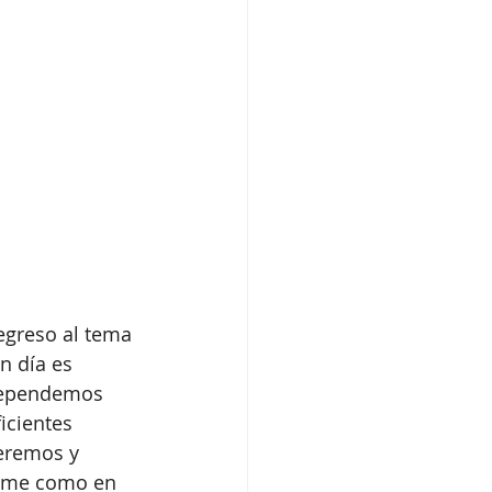
egreso al tema 
n día es 
 dependemos 
icientes 
eremos y 
arme como en 