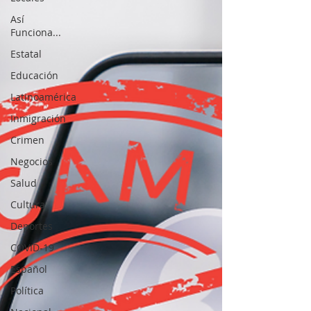
Así
Funciona...
Estatal
Educación
Latinoamérica
Inmigración
Crimen
Negocios
Salud
Cultura
Deportes
COVID-19
Español
Política