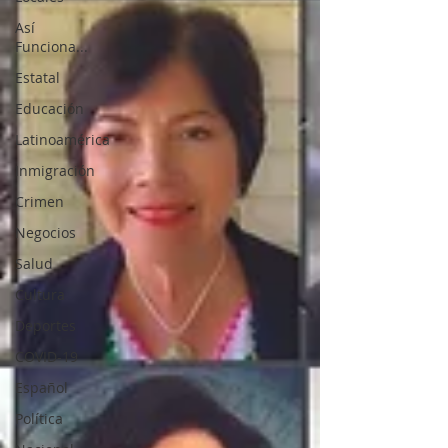
Así
Funciona...
Estatal
Educación
Latinoamérica
Inmigración
Crimen
Negocios
Salud
Cultura
Deportes
COVID-19
Español
Política