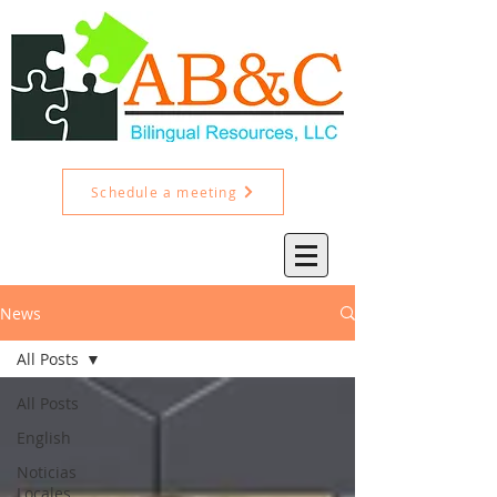
Schedule a meeting
News
All Posts
All Posts
English
Noticias
Locales