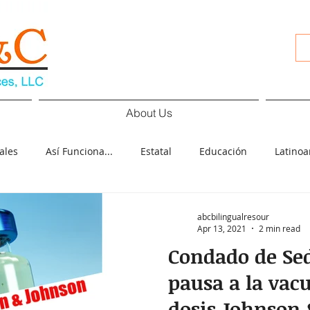
About Us
ales
Así Funciona...
Estatal
Educación
Latino
d
Cultura
Deportes
COVID-19
Español
Pol
abcbilingualresour
Apr 13, 2021
2 min read
Condado de Se
ología
Elecciones
pausa a la vac
dosis Johnson