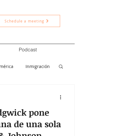
Schedule a meeting
Podcast
américa
Inmigración
ítica
Nacional
dgwick pone
una de una sola
 & Johnson