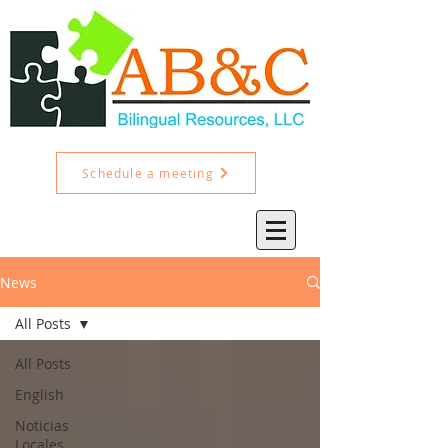
Schedule a meeting
News
All Posts
All Posts
English
Noticias
Locales