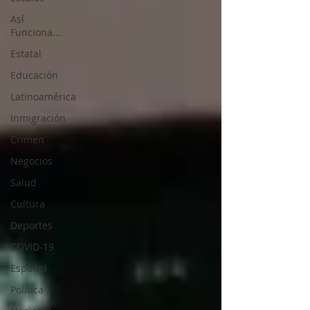
Así
Funciona...
Estatal
Educación
Latinoamérica
Inmigración
Crimen
Negocios
Salud
Cultura
Deportes
COVID-19
Español
Política