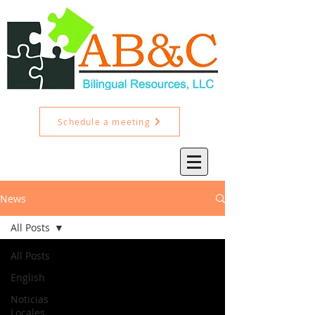
Schedule a meeting
News
All Posts
All Posts
English
Noticias
Locales