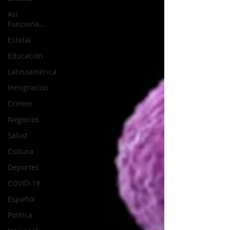
Así
Funciona...
Estatal
Educación
Latinoamérica
Inmigración
Crimen
Negocios
Salud
Cultura
Deportes
COVID-19
Español
Política